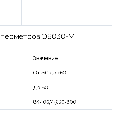
мперметров Э8030-М1
Значение
От -50 до +60
До 80
84-106,7 (630-800)