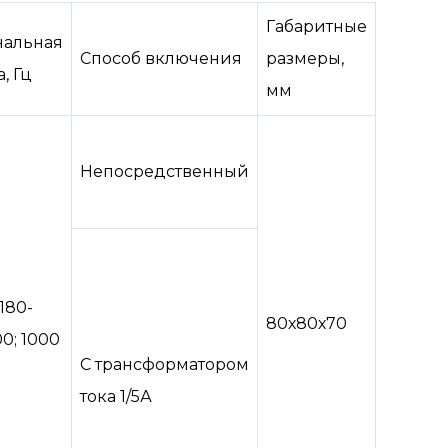
Габаритные
альная
Способ включения
размеры,
а, Гц
мм
Непосредственный
 180-
80х80х70
00; 1000
С трансформатором
тока 1/5А