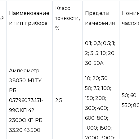
Класс
Наименование
Пределы
Номин
№
точности,
и тип прибора
измерения
частот
%
0,1; 0,3; 0,5; 1;
2; 3; 5; 10; 20;
30; 50А
Амперметр
10; 20; 30;
Э8030-М1 ТУ
50; 75; 100;
РБ
50; 60;
150; 200;
05796073.151-
2,5
550; 8
300; 400;
99ОКП 42
600; 800;
2300ОКП РБ
1000; 1500;
33.20.43.500
2000; 3000;