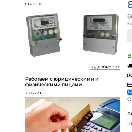
Лестницы профессиональные
8
01.06.2021
трехсекционные
6
Стремянки алюминиевые
Ко
Стремянки двухсторонние
алюминиевые
Стремянки стальные
Стремянки двухсторонние стальные
В
подробнее >>
Работаем с юридическими и
физическими лицами
16.05.2018
О
А
п