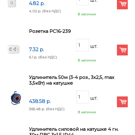
4.82 p.
4.02 p.
(без НДС)
В наличии
Розетка РС16-239
7.32 p.
6.1 p.
(без НДС)
В наличии
Удлинитель 50м (3-4 роз., 3х2,5, max
3,5кВт) на катушке
438.58 p.
365.48 p.
(без НДС)
В наличии
Удлинитель силовой на катушке 4 гн.
30м ПВС 3х1,5 IP44