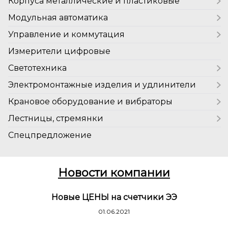
Корпуса металлические и пластиковые
Трансформаторы тока ТПП-Н 0,5S
ВВГ (ВВГнг, ВВГнг-LS)
Трос металлополимерный
Трансформаторы тока ТПП-Н 0,2S
Корпуса и щиты металлические
Модульная автоматика
Провод ПВС
Трубы гофрированные
Корпуса и щиты пластиковые
Автоматические выключатели
Управление и коммутация
Кабель-канал
Дифференциальные автоматы
Пускатели
Измерители цифровые
Лотки металлические
Выключатели нагрузки
Термостаты и датчики-реле температуры
Светотехника
Дополнительные устройства на DIN-рейку
Устройства защиты
Лампы светодиодные
Электромонтажные изделия и удлинители
ФиФ Евроавтоматика
Устройства плавного пуска
Лампы люминесцентные
Удлинители на катушке
Крановое оборудование и вибраторы
Прожекторы
Розетки
Гидротолкатели
Лестницы, стремянки
Выключатели
Вибраторы площадочные
Лестницы односекционные
Спецпредложение
Изолента
Лестницы двухсекционные
Лестницы трехсекционные
Новости компании
Лестницы четырехсекционные (трансформеры)
Лестницы профессиональные трехсекционные
Новые ЦЕНЫ на счетчики ЭЭ
Стремянки алюминиевые
01.06.2021
Стремянки двухсторонние алюминиевые