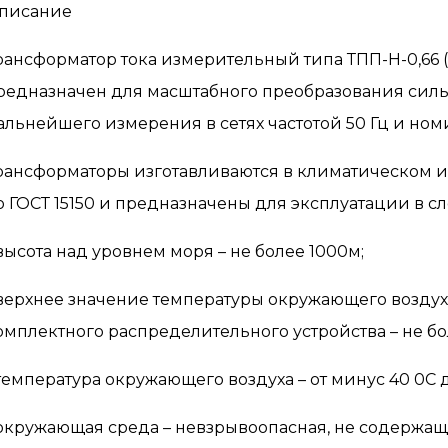
писание
рансформатор тока измерительный типа ТПП-Н-0,66
редназначен для масштабного преобразования силы
альнейшего измерения в сетях частотой 50 Гц и но
рансформаторы изготавливаются в климатическом и
о ГОСТ 15150 и предназначены для эксплуатации в с
 высота над уровнем моря – не более 1000м;
 верхнее значение температуры окружающего воздуха
омплектного распределительного устройства – не бо
 температура окружающего воздуха – от минус 40 0С д
 окружающая среда – невзрывоопасная, не содержа