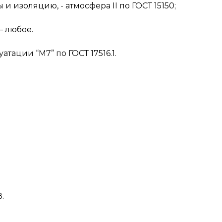
 изоляцию, - атмосфера II по ГОСТ 15150;
– любое.
тации “М7” по ГОСТ 17516.1.
.