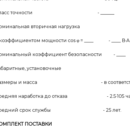
Класс точности - ______
оминальная вторичная нагрузка
 коэффициентом мощности cos φ = ____ - ____ В·А
оминальный коэффициент безопасности - ____
абаритные, установочные
азмеры и масса - в соответствии с п
редняя наработка до отказа - 2.5·105 ча
редний срок службы - 25 лет.
ОМПЛЕКТ ПОСТАВКИ