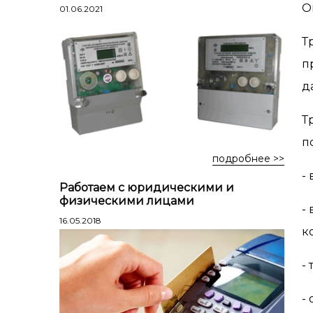
Лестницы профессиональные
О
01.06.2021
трехсекционные
Т
Стремянки алюминиевые
Стремянки двухсторонние
п
алюминиевые
д
Стремянки стальные
Т
Стремянки двухсторонние стальные
п
подробнее >>
-
Работаем с юридическими и
физическими лицами
-
16.05.2018
к
-
-