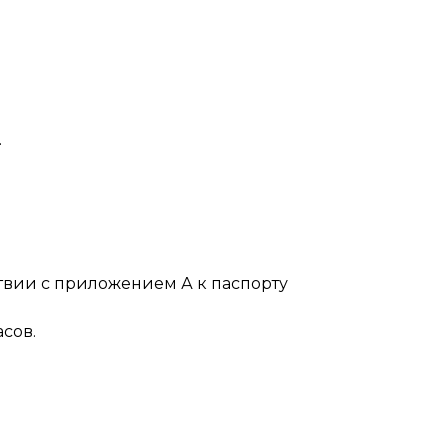
.
риложением А к паспорту
сов.