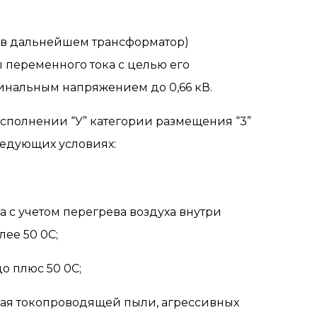
 (в дальнейшем трансформатор)
 переменного тока с целью его
минальным напряжением до 0,66 кВ.
сполнении “У” категории размещения “3”
ледующих условиях:
 с учетом перегрева воздуха внутри
лее 50 0С;
о плюс 50 0С;
щая токопроводящей пыли, агрессивных