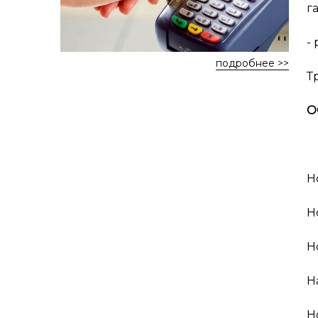
г
-
подробнее >>
Т
О
Н
Н
Н
Н
Н