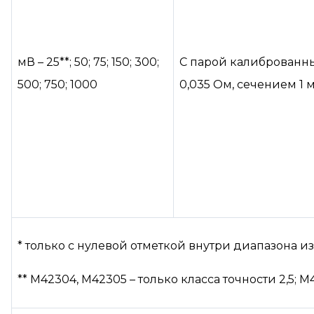
мВ – 25**; 50; 75; 150; 300;
С парой калиброванн
500; 750; 1000
0,035 Ом, сечением 1 
* только с нулевой отметкой внутри диапазона 
** М42304, М42305 – только класса точности 2,5; М