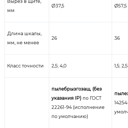
Вырез в щите,
Ø37,5
Ø57,5
мм
Длина шкалы,
26
36
мм, не менее
Класс точности
2,5; 4,0
1,5; 2,5
пылебрызгозащ. (без
пыле
указания IP)
по ГОСТ
14254
22261-94 (исполнение
умол
по умолчанию)