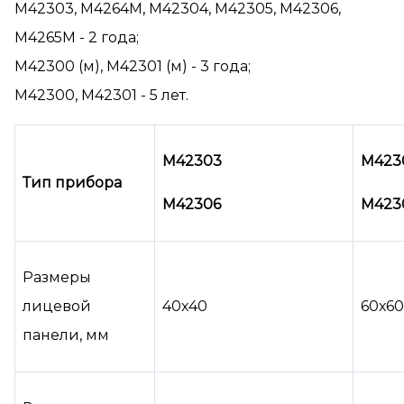
М42303, М4264М, М42304, М42305, М42306,
М4265М - 2 года;
М42300 (м), М42301 (м) - 3 года;
М42300, М42301 - 5 лет.
М42303
М423
Тип прибора
М42306
М423
Размеры
лицевой
40х40
60х60
панели, мм