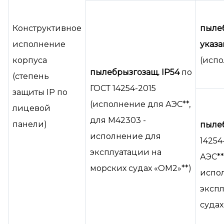
Конструктивное
пыле
исполнение
указа
корпуса
(испо
пылебрызгозащ. IP54
по
(степень
ГОСТ 14254-2015
защиты IP по
(исполнение для АЭС**,
лицевой
для М42303 -
панели)
пыле
исполнение для
14254
эксплуатации на
АЭС**
морских судах «ОМ2»**)
испо
экспл
судах