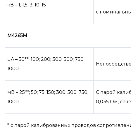
кВ – 1; 1,5; 3; 10; 15
с номинальны
М4265М
µA – 50**; 100; 200; 300; 500; 750;
Непосредств
1000
мВ – 25**; 50; 75; 150; 300; 500; 750;
С парой кали
1000
0,035 Ом, сеч
* с парой калиброванных проводов сопротивлени