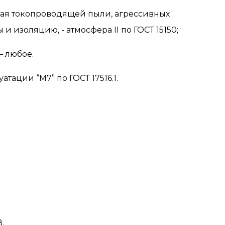
щая токопроводящей пыли, агрессивных
ы и изоляцию, - атмосфера
II
по ГОСТ 15150;
– любое.
тации “М7” по ГОСТ 17516.1.
.