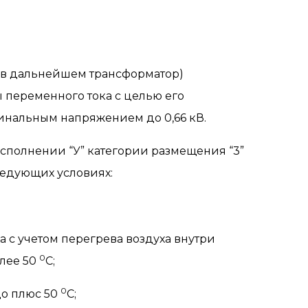
 (в дальнейшем трансформатор)
 переменного тока с целью его
минальным напряжением до 0,66 кВ.
сполнении “У” категории размещения “3”
ледующих условиях:
 с учетом перегрева воздуха внутри
0
олее 50
С;
0
до плюс 50
С;