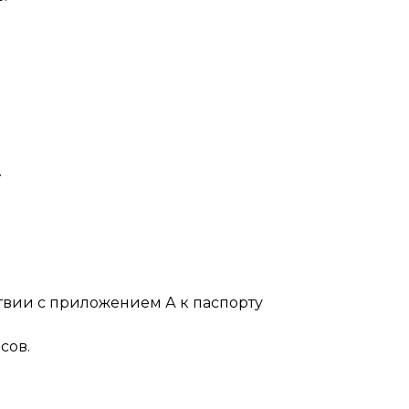
.
риложением А к паспорту
сов.