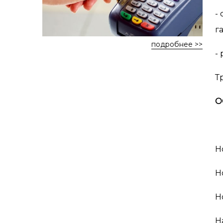
-
г
подробнее >>
-
Т
О
Н
Н
Н
Н