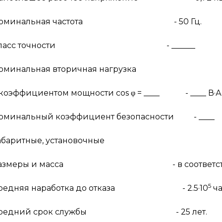
оминальная частота - 50 Гц.
Класс точности - ______
оминальная вторичная нагрузка
коэффициентом мощности
cos
φ
= ____ - ____ В·А
оминальный коэффициент безопасности - ____
абаритные, установочные
азмеры и масса - в соответствии с п
5
редняя наработка до отказа - 2.5·10
ча
редний срок службы - 25 лет.