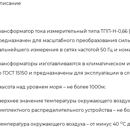
писание
рансформатор тока измерительный типа ТПП-Н-0,66
редназначен для масштабного преобразования силы
альнейшего измерения в сетях частотой 50 Гц и но
рансформаторы изготавливаются в климатическом и
о ГОСТ 15150 и предназначены для эксплуатации в с
 высота над уровнем моря – не более 1000м;
 верхнее значение температуры окружающего воздуха
омплектного распределительного устройства – не б
0
 температура окружающего воздуха – от минус 40
С 