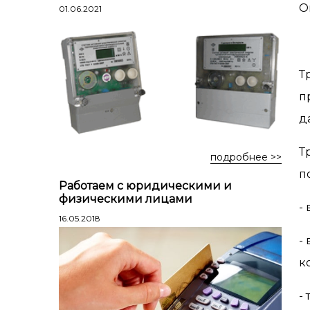
Лестницы профессиональные
О
01.06.2021
трехсекционные
Стремянки алюминиевые
Стремянки двухсторонние
Т
алюминиевые
п
Стремянки стальные
д
Стремянки двухсторонние стальные
Т
подробнее >>
п
Работаем с юридическими и
физическими лицами
-
16.05.2018
-
к
-