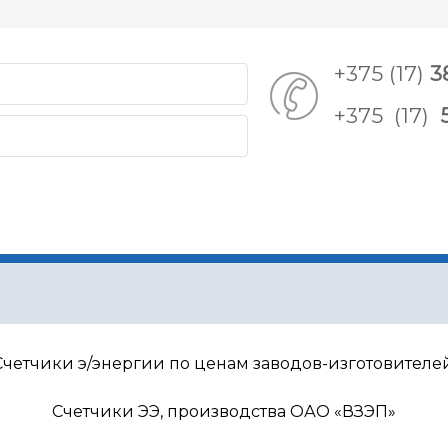
+375 (17)
3
+375 (17)
 КОМПАНИИ
НОВОСТИ
КОНТАКТЫ
Счетчики э/энергии по ценам заводов-изготовителей
авная
Счетчики
Счетчик СС (ГранСистема, РБ)
етчик электрической энергии трехфазный «Гран-Электро» СС302 (
Счетчики ЭЭ, производства ОАО «ВЗЭП»
четчик электрической энергии