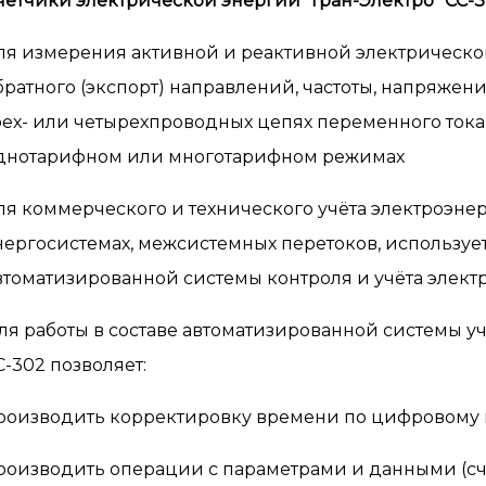
четчики электрической энергии "Гран-Электро" СС-
ля измерения активной и реактивной электрическо
братного (экспорт) направлений, частоты, напряжен
рех- или четырехпроводных цепях переменного тока 
днотарифном или многотарифном режимах
ля коммерческого и технического учёта электроэн
нергосистемах, межсистемных перетоков, использует
втоматизированной системы контроля и учёта элект
ля работы в составе автоматизированной системы уч
С-302 позволяет:
роизводить корректировку времени по цифровому 
роизводить операции с параметрами и данными (сч