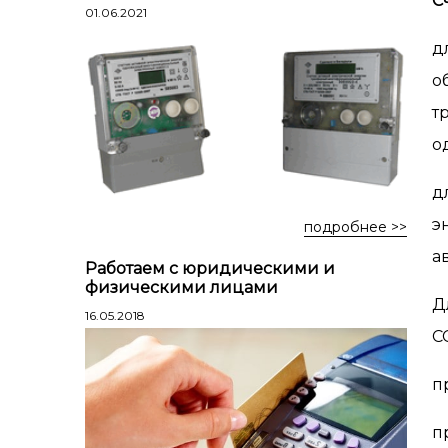
С
Лестницы профессиональные
01.06.2021
трехсекционные
д
Стремянки алюминиевые
о
Стремянки двухсторонние
т
алюминиевые
о
Стремянки стальные
Стремянки двухсторонние стальные
д
э
подробнее >>
а
Работаем с юридическими и
физическими лицами
Д
16.05.2018
С
п
п