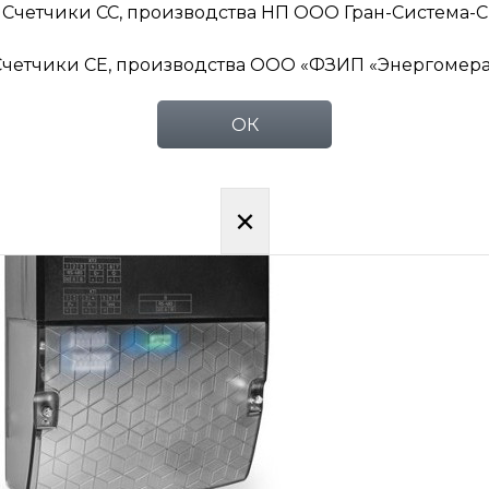
рехфазный «Гран-Электро» СС302
Счетчики СС, производства НП ООО Гран-Система-С
трансформаторное включение)
Счетчики СЕ, производства ООО «ФЗИП «Энергомера
ОК
×