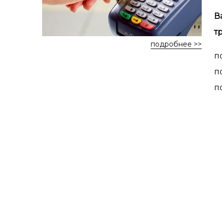
В
т
подробнее >>
по
по
п