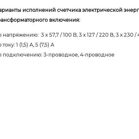
арианты исполнений счетчика электрической энерги
рансформаторного включения:
 напряжению: 3 x 57,7 / 100 B, 3 х 127 / 220 В, 3 х 230 /
 току: 1 (1,5) А, 5 (7,5) А
о подключению: 3-проводное, 4-проводное