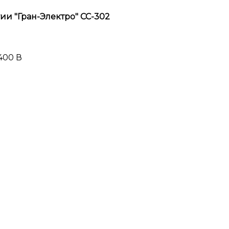
и "Гран-Электро" СС-302
 400 В