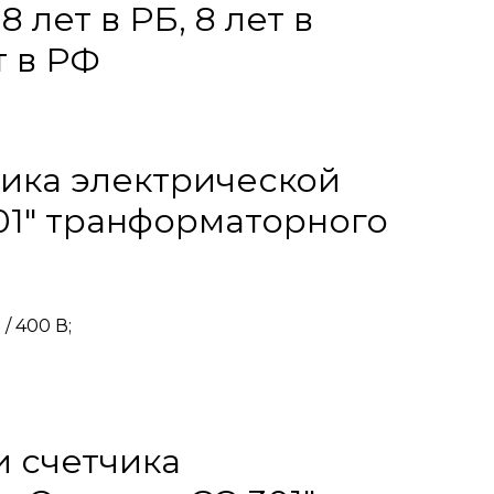
лет в РБ, 8 лет в
т в РФ
ика электрической
01" транформаторного
 / 400 В;
и счетчика