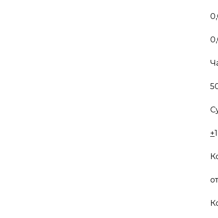
0,
0,
Ч
5
С
+
1
К
от
К