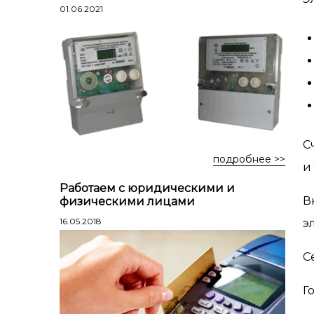
Лестницы профессиональные
01.06.2021
трехсекционные
Стремянки алюминиевые
Стремянки двухсторонние
алюминиевые
Стремянки стальные
Стремянки двухсторонние стальные
С
подробнее >>
и
Работаем с юридическими и
В
физическими лицами
16.05.2018
э
С
Г