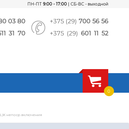
ПН-ПТ
9:00 - 17:00
| СБ-ВС - выходной
80 03 80
+375 (29)
700 56 56
511 31 70
+375 (29)
601 11 52
0
P(L)K непоср.включения
ии