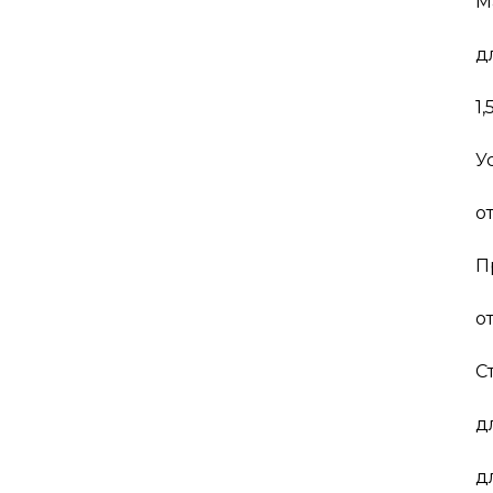
М
д
1,
У
от
П
от
С
д
д