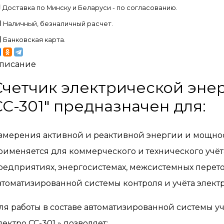
Доставка по Минску и Беларуси - по согласованию.
Наличный, безналичный расчет.
Банковская карта.
писание
Счетчик электрической энер
СС-301" предназначен для:
змерения активной и реактивной энергии и мощност
рименяется для коммерческого и технического учё
редприятиях, энергосистемах, межсистемных переток
втоматизированной системы контроля и учёта элект
ля работы в составе автоматизированной системы уч
лектро СС-301 » позволяет: