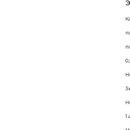
К
п
п
0
Н
3
Н
1