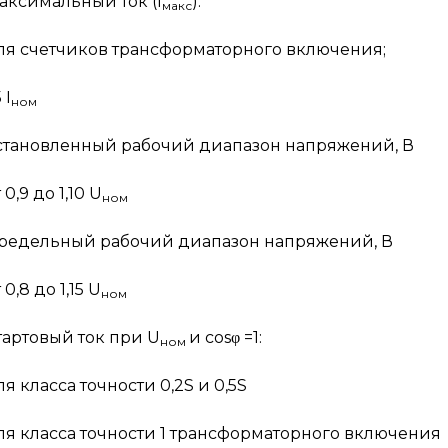
аксимальный ток (I
):
макс
ля счетчиков трансформаторного включения;
5 I
ном
становленный рабочий диапазон напряжений, В
 0,9 до 1,10 U
ном
редельный рабочий диапазон напряжений, В
 0,8 до 1,15 U
ном
тартовый ток при U
и cosφ =1:
ном
ля класса точности 0,2S и 0,5S
ля класса точности 1 трансформаторного включения