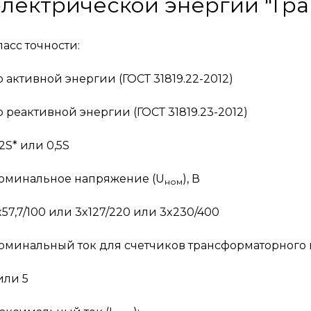
электрической энергии "Гра
ласс точности:
о активной энергии (ГОСТ 31819.22-2012)
о реактивной энергии (ГОСТ 31819.23-2012)
,2S* или 0,5S
оминальное напряжение (U
), В
ном
x57,7/100 или 3x127/220 или 3x230/400
оминальный ток для счетчиков трансформаторного 
 или 5