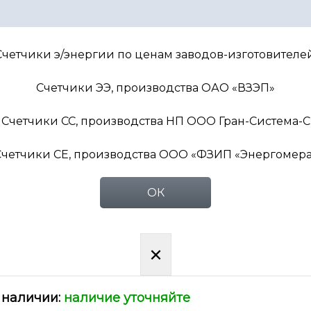
ран-Электро СС-301-5.1/U/1/P(L)K
епоср.включения
Счетчики э/энергии по ценам заводов-изготовителей
Счетчики ЭЭ, производства ОАО «ВЗЭП»
Счетчики СС, производства НП ООО Гран-Система-С
Счетчики СЕ, производства ООО «ФЗИП «Энергомера
03.14 p.
ОК
85.95 p.
(без НДС)
личество:
×
 наличии:
наличие уточняйте