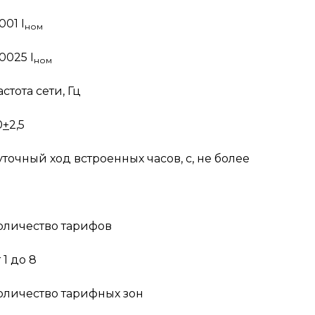
001 I
ном
0025 I
ном
астота сети, Гц
0
+
2,5
уточный ход встроенных часов, с, не более
оличество тарифов
 1 до 8
оличество тарифных зон