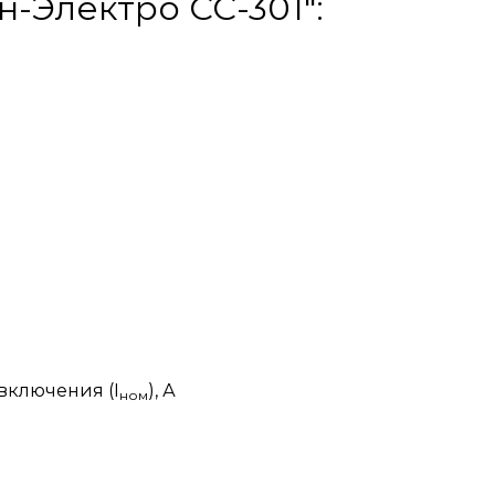
н-Электро СС-301":
включения (I
), А
ном