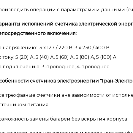
роизводить операции с параметрами и данными (сч
арианты исполнений счетчика электрической энерги
епосредственного включения:
о напряжению: 3 х 127 / 220 В, 3 х 230 / 400 В
 току: 5 (20) А, 5 (40) А, 5 (60) А, 5 (80) А, 5 (100) А
о подключению: 3-проводное, 4-проводное
собенности счетчиков электроэнергии "Гран-Электро
се трехфазные счетчики вне зависимости от исполн
сточником питания
озможность замены батареи без вскрытия корпуса