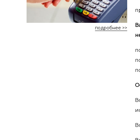
п
В
подробнее >>
н
п
по
п
О
В
и
В