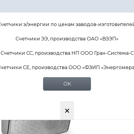
лектро» СС-302-D10U1-AP1-M1 5(100)А
непосредственное включение)
Счетчики э/энергии по ценам заводов-изготовителей
Счетчики ЭЭ, производства ОАО «ВЗЭП»
Счетчики СС, производства НП ООО Гран-Система-С
Счетчики СЕ, производства ООО «ФЗИП «Энергомера
ОК
×