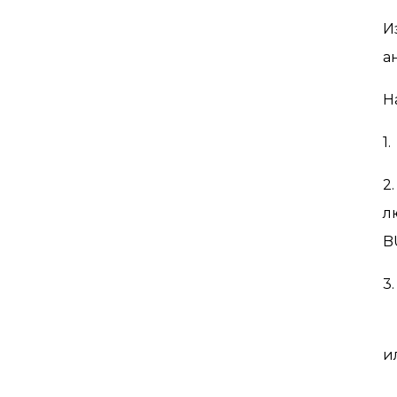
И
а
Н
1
2
л
B
3
3
и