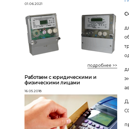
П
Лестницы профессиональные
01.06.2021
трехсекционные
С
Стремянки алюминиевые
Стремянки двухсторонние
д
алюминиевые
о
Стремянки стальные
т
Стремянки двухсторонние стальные
о
подробнее >>
д
Работаем с юридическими и
э
физическими лицами
а
16.05.2018
Д
С
п