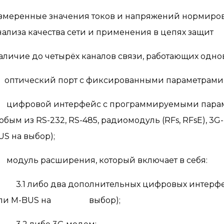
змеренные значения токов и напряжений нормиров
нализа качества сети и применения в цепях защит
аличие до четырёх каналов связи, работающих одно
. оптический порт с фиксированными параметрами
. цифровой интерфейс с программируемыми парам
юбым из RS-232, RS-485, радиомодуль (RFs, RFsE), 3G
US на выбор);
. модуль расширения, который включает в себя:
.1 либо два дополнительных цифровых интерфейс
ли M-BUS на выбор);