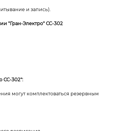
итывание и запись).
и "Гран-Электро" СС-302
 CC-302":
ения могут комплектоваться резервным