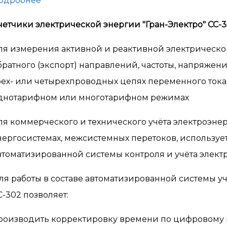
одробнее
четчики электрической энергии "Гран-Электро" СС-
ля измерения активной и реактивной электрическо
братного (экспорт) направлений, частоты, напряжен
рех- или четырехпроводных цепях переменного тока 
днотарифном или многотарифном режимах
ля коммерческого и технического учёта электроэн
нергосистемах, межсистемных перетоков, использует
втоматизированной системы контроля и учёта элект
ля работы в составе автоматизированной системы уч
С-302 позволяет:
роизводить корректировку времени по цифровому 