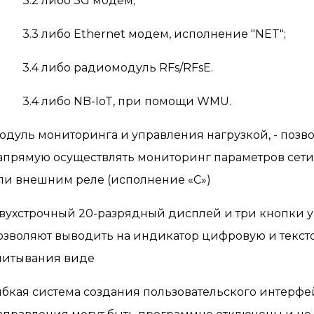
.2 либо 3G модем;
.3 либо Ethernet модем, исполнение "NET";
.4 либо радиомодуль RFs/RFsE.
.4 либо NB-IoT, при помощи WMU.
одуль мониторинга и управления нагрузкой, - позв
апрямую осуществлять мониторинг параметров сет
ли внешним реле (исполнение «С»)
вухстрочный 20-разрядный дисплей и три кнопки
озволяют выводить на индикатор цифровую и текс
читывания виде
ибкая система создания пользовательского интерфе