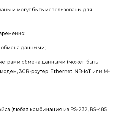
аны и могут быть использованы для
временно:
 обмена данными;
етрами обмена данными (может быть
-модем, 3GR-роутер, Ethernet, NB-IoT или M-
а (любая комбинация из RS-232, RS-485