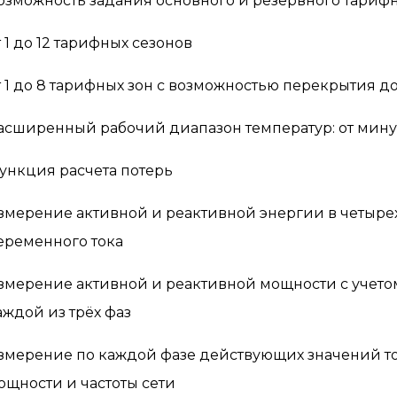
озможность задания основного и резервного тариф
т 1 до 12 тарифных сезонов
т 1 до 8 тарифных зон с возможностью перекрытия д
асширенный рабочий диапазон температур: от минус 
ункция расчета потерь
змерение активной и реактивной энергии в четырех 
еременного тока
змерение активной и реактивной мощности с учетом
аждой из трёх фаз
змерение по каждой фазе действующих значений т
ощности и частоты сети