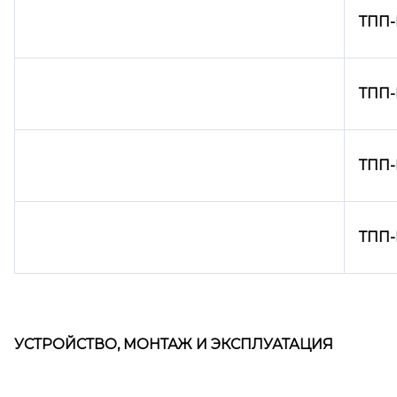
ТПП-Н
ТПП-
ТПП-
ТПП-
УСТРОЙСТВО, МОНТАЖ И ЭКСПЛУАТАЦИЯ