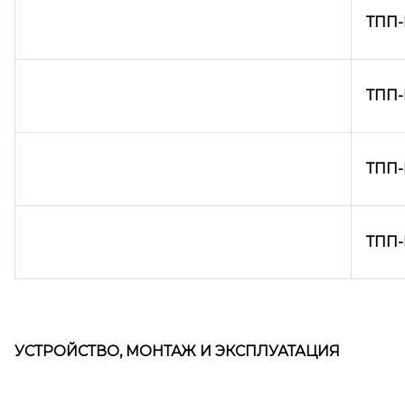
ТПП-Н
ТПП-
ТПП-
ТПП-
УСТРОЙСТВО, МОНТАЖ И ЭКСПЛУАТАЦИЯ