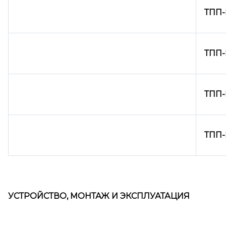
ТПП-Н
ТПП-
ТПП-
ТПП-
УСТРОЙСТВО, МОНТАЖ И ЭКСПЛУАТАЦИЯ