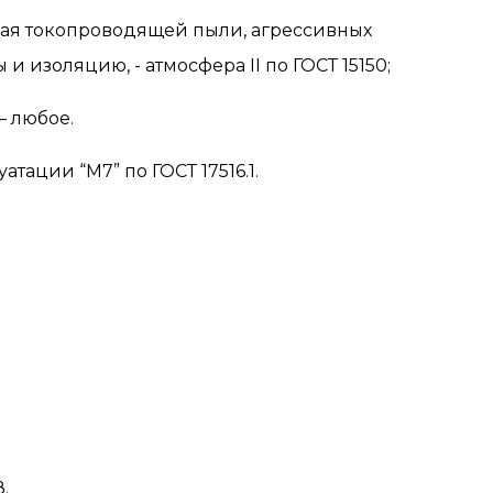
щая токопроводящей пыли, агрессивных
ы и изоляцию, - атмосфера
II
по ГОСТ 15150;
– любое.
тации “М7” по ГОСТ 17516.1.
.