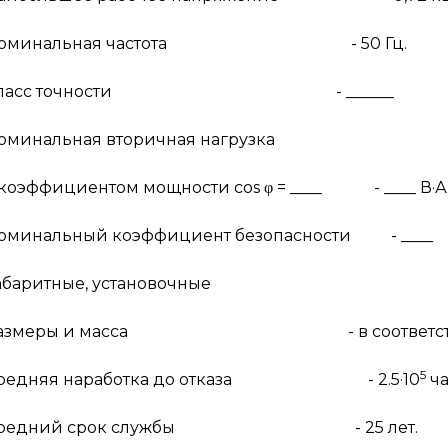
оминальная частота - 50 Гц.
Класс точности - ______
оминальная вторичная нагрузка
коэффициентом мощности
cos
φ
= ____ - ____ В·А
оминальный коэффициент безопасности - ____
абаритные, установочные
азмеры и масса - в соответствии с п
5
редняя наработка до отказа - 2.5·10
ча
редний срок службы - 25 лет.