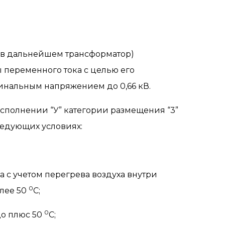
 (в дальнейшем трансформатор)
 переменного тока с целью его
минальным напряжением до 0,66 кВ.
сполнении “У” категории размещения “3”
ледующих условиях:
 с учетом перегрева воздуха внутри
0
олее 50
С;
0
до плюс 50
С;