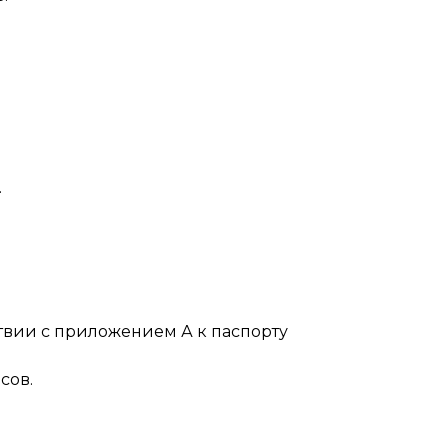
.
риложением А к паспорту
сов.