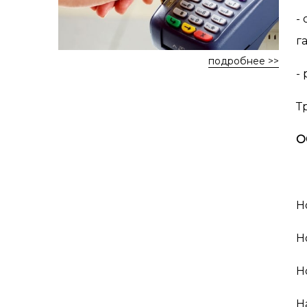
-
г
подробнее >>
-
Т
О
Н
Н
Н
Н