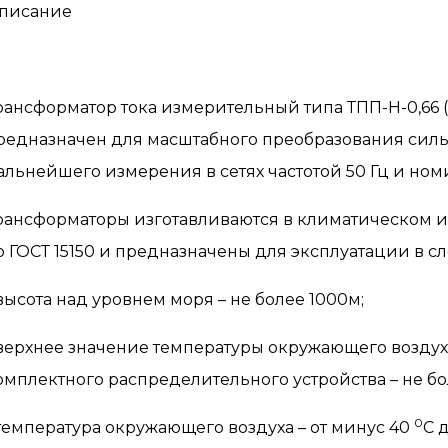
писание
рансформатор тока измерительный типа ТПП-Н-0,66
редназначен для масштабного преобразования силы
альнейшего измерения в сетях частотой 50 Гц и но
рансформаторы изготавливаются в климатическом и
о ГОСТ 15150 и предназначены для эксплуатации в с
 высота над уровнем моря – не более 1000м;
 верхнее значение температуры окружающего воздуха
омплектного распределительного устройства – не б
0
 температура окружающего воздуха – от минус 40
С 