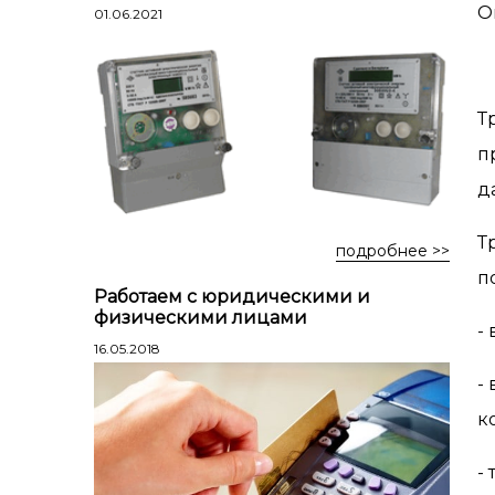
Лестницы профессиональные
О
01.06.2021
трехсекционные
Стремянки алюминиевые
Стремянки двухсторонние
Т
алюминиевые
п
Стремянки стальные
д
Стремянки двухсторонние стальные
Т
подробнее >>
п
Работаем с юридическими и
физическими лицами
-
16.05.2018
-
к
-