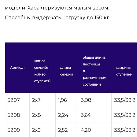
модели. Характеризуются малым весом.
Способны выдержать нагрузку до 150 кг.
общая длина
кол-во
лестницы
Артикул
секций/
длина
ширина
в
кол-во
секции
ступеней
разложенном
ступеней
состоянии
5207
2х7
1,96
3,08
33,5/39,2
5208
2х8
2,24
3,64
33,5/39,2
5209
2х9
2,52
4,20
33,5/39,2