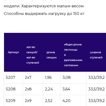
модели. Характеризуются малым весом.
Способны выдержать нагрузку до 150 кг.
общая длина
кол-во
лестницы
Артикул
секций/
длина
ширина
в
кол-во
секции
ступеней
разложенном
ступеней
состоянии
5207
2х7
1,96
3,08
33,5/39,2
5208
2х8
2,24
3,64
33,5/39,2
5209
2х9
2,52
4,20
33,5/39,2