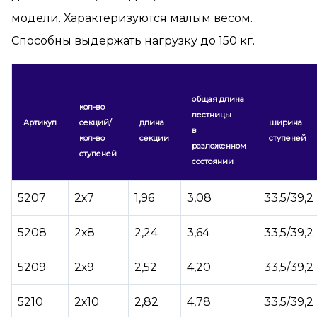
модели. Характеризуются малым весом.
Способны выдержать нагрузку до 150 кг.
общая длина
кол-во
лестницы
Артикул
секций/
длина
ширина
в
кол-во
секции
ступеней
разложенном
ступеней
состоянии
5207
2х7
1,96
3,08
33,5/39,2
5208
2х8
2,24
3,64
33,5/39,2
5209
2х9
2,52
4,20
33,5/39,2
5210
2х10
2,82
4,78
33,5/39,2