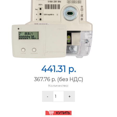
441.31 p.
367.76 p.
(без НДС)
Количество: