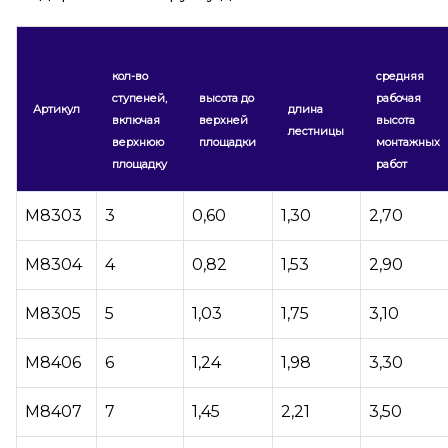
кол-во
средняя
ступеней,
высота до
рабочая
Артикул
длина
включая
верхней
высота
лестницы
верхнюю
площадки
монтажных
площадку
работ
М8303
3
0,60
1,30
2,70
М8304
4
0,82
1,53
2,90
М8305
5
1,03
1,75
3,10
М8406
6
1,24
1,98
3,30
М8407
7
1,45
2,21
3,50