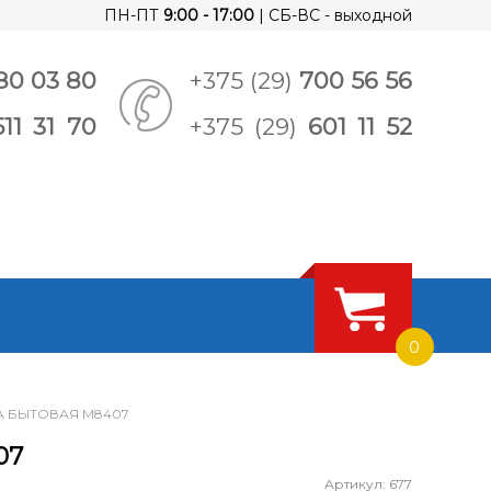
ПН-ПТ
9:00 - 17:00
| СБ-ВС - выходной
80 03 80
+375 (29)
700 56 56
511 31 70
+375 (29)
601 11 52
0
А БЫТОВАЯ М8407
07
Артикул: 677