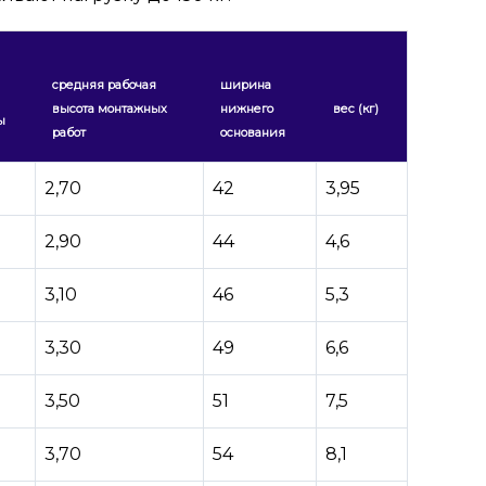
средняя рабочая
ширина
высота монтажных
нижнего
вес (кг)
ы
работ
основания
2,70
42
3,95
2,90
44
4,6
3,10
46
5,3
3,30
49
6,6
3,50
51
7,5
3,70
54
8,1