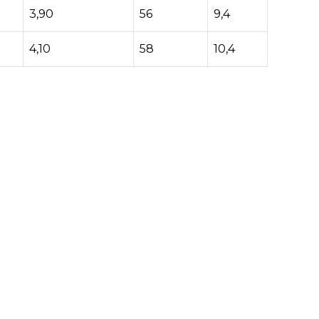
3,90
56
9,4
4,10
58
10,4