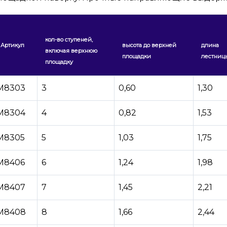
кол-во ступеней,
Артикул
высота до верхней
длина
включая верхнюю
площадки
лестниц
площадку
М8303
3
0,60
1,30
М8304
4
0,82
1,53
М8305
5
1,03
1,75
М8406
6
1,24
1,98
М8407
7
1,45
2,21
М8408
8
1,66
2,44