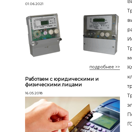
Лестницы профессиональные
В
01.06.2021
трехсекционные
Т
Стремянки алюминиевые
в
Стремянки двухсторонние
р
алюминиевые
И
Стремянки стальные
Т
Стремянки двухсторонние стальные
м
подробнее >>
К
к
Работаем с юридическими и
физическими лицами
т
16.05.2018
Т
э
П
Г