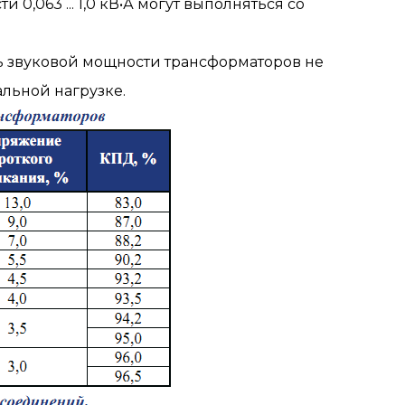
,063 ... 1,0 кВ•А могут выполняться со
ь звуковой мощности трансформаторов не
альной нагрузке.