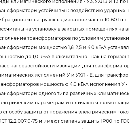
иды климатического исполнения - У3, УХЛ3 и Т3 по ГО
рансформаторы устойчивы к воздействию ударных н
ибрационных нагрузок в диапазоне частот 10-60 Гц
ассчитаны на установку в закрытых помещениях на в
сполнение трансформаторов по условиям установки 
рансформаторы мощностью 1,6; 2,5 и 4,0 кВ•А устанав
ощностью до 1,0 кВ•А включительно - как на горизонт
ласс нагревостойкости изоляции для трансформаторо
лиматических исполнений У и УХЛ - Е, для трансфо
рансформаторов мощностью 4,0 кВ•А исполнения У - В
рансформаторы одного типа различных климатичес
лектрическим параметрам и отличаются только защ
о способу защиты от поражения электрическим током
ОСТ 12.2.007.0-75 и имеют степень защиты IP00 по ГО