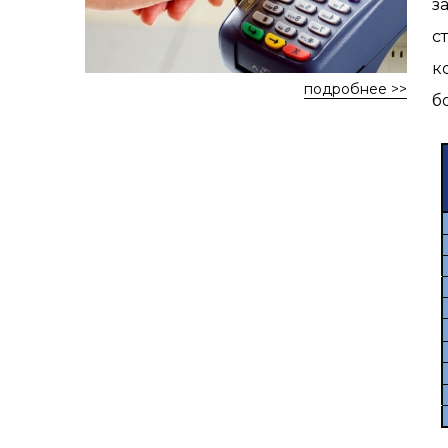
з
с
к
подробнее >>
б