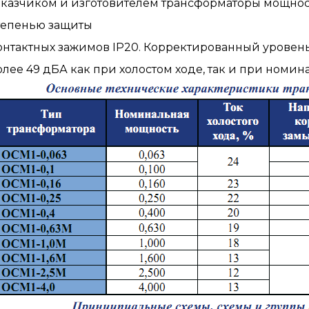
аказчиком и изготовителем трансформаторы мощности 0
тепенью защиты
онтактных зажимов IР20. Корректированный уровен
олее 49 дБА как при холостом ходе, так и при номин