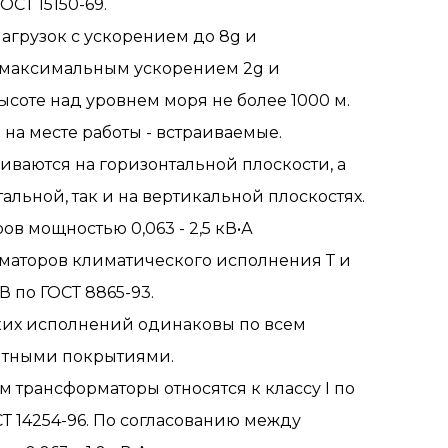
СТ 15150-69.
агрузок с ускорением до 8g и
 с максимальным ускорением 2g и
ысоте над уровнем моря не более 1000 м.
на месте работы - встраиваемые.
ливаются на горизонтальной плоскости, а
альной, так и на вертикальной плоскостях.
в мощностью 0,063 - 2,5 кВ•А
рматоров климатического исполнения Т и
 по ГОСТ 8865-93.
ких исполнений одинаковы по всем
итными покрытиями.
 трансформаторы относятся к классу I по
СТ 14254-96. По согласованию между