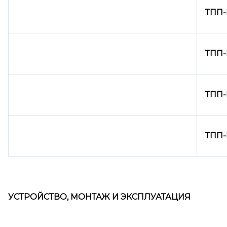
ТПП-Н
ТПП-
ТПП-
ТПП-
УСТРОЙСТВО, МОНТАЖ И ЭКСПЛУАТАЦИЯ