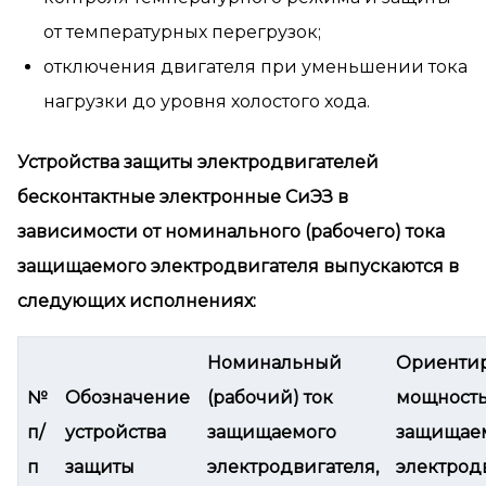
от температурных перегрузок;
отключения двигателя при уменьшении тока
нагрузки до уровня холостого хода.
Устройства защиты электродвигателей
бесконтактные электронные СиЭЗ в
зависимости от номинального (рабочего) тока
защищаемого электродвигателя выпускаются в
следующих исполнениях:
Номинальный
Ориенти
№
Обозначение
(рабочий) ток
мощност
п/
устройства
защищаемого
защищае
п
защиты
электродвигателя,
электрод