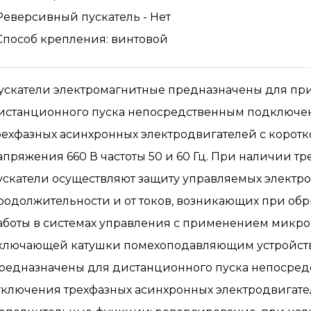
Реверсивный пускатель - Нет
Способ крепления: винтовой
ускатели электромагнитные предназначены для при
истанционного пуска непосредственным подключен
рехфазных асинхронных электродвигателей с корот
апряжения 660 В частоты 50 и 60 Гц. При наличии т
ускатели осуществляют защиту управляемых электр
родолжительности и от токов, возникающих при обр
аботы в системах управления с применением микр
ключающей катушки помехоподавляющим устройств
редназначены для дистанционного пуска непосред
тключения трехфазных асинхронных электродвигате