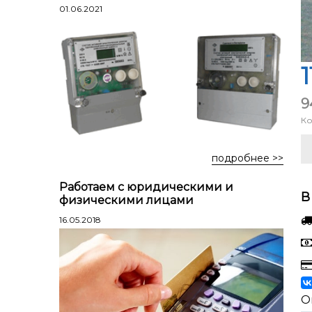
Лестницы профессиональные
01.06.2021
трехсекционные
Стремянки алюминиевые
Стремянки двухсторонние
1
алюминиевые
9
Стремянки стальные
Ко
Стремянки двухсторонние стальные
подробнее >>
Работаем с юридическими и
В
физическими лицами
16.05.2018
О