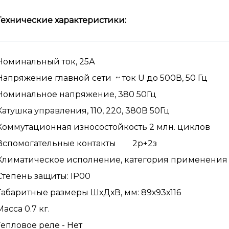
Технические характеристики:
Номинальный ток, 25А
Напряжение главной сети ~ ток U до 500В, 50 Гц
Номинальное напряжение, 380 50Гц
Катушка управления, 110, 220, 380В 50Гц
Коммутационная износостойкость 2 млн. циклов
Вспомогательные контакты 2р+2з
Климатическое исполнение, категория применен
Степень защиты: IP00
Габаритные размеры ШхДхВ, мм: 89х93х116
Масса 0.7 кг.
Тепловое реле - Нет