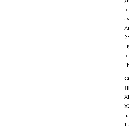
Д
о
ф
А
2
П
о
П
С
П
X
X
л
1
-