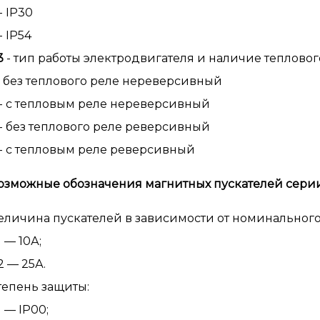
- IP30
- IP54
3
- тип работы электродвигателя и наличие тепловог
 без теплового реле нереверсивный
- с тепловым реле нереверсивный
- без теплового реле реверсивный
- с тепловым реле реверсивный
озможные обозначения магнитных пускателей сери
еличина пускателей в зависимости от номинального 
 — 10А;
 — 25А.
тепень защиты:
 — IP00;