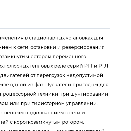
менения в стационарных установках для
ием к сети, остановки и реверсирования
козамкнутым ротором переменного
рехполюсных тепловых реле серий РТТ и РТЛ
одвигателей от перегрузок недопустимой
ыве одной из фаз. Пускатели пригодны для
опроцессорной техники при шунтировании
ом или при тиристорном управлении.
ственным подключением к сети и
лей с короткозамкнутым ротором.