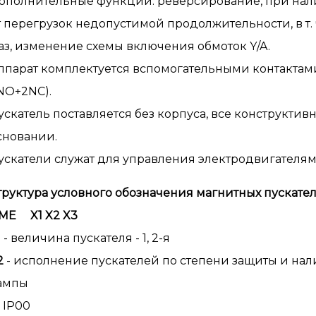
ополнительные функции: реверсирование, при нал
т перегрузок недопустимой продолжительности, в т
аз, изменение схемы включения обмоток Y/A.
ппарат комплектуется вспомогательными контактам
NO+2NC).
ускатель поставляется без корпуса, все конструкти
сновании.
ускатели служат для управления электродвигателям
труктура условного обозначения магнитных пускат
МE X1 X2 X3
1
- величина пускателя
- 1, 2-я
2
- исполнение пускателей по степени защиты и на
ампы
 IP00