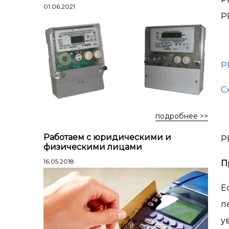
Лестницы профессиональные
01.06.2021
P
трехсекционные
Стремянки алюминиевые
Стремянки двухсторонние
алюминиевые
P
Стремянки стальные
С
Стремянки двухсторонние стальные
подробнее >>
Работаем с юридическими и
P
физическими лицами
16.05.2018
П
Е
п
у