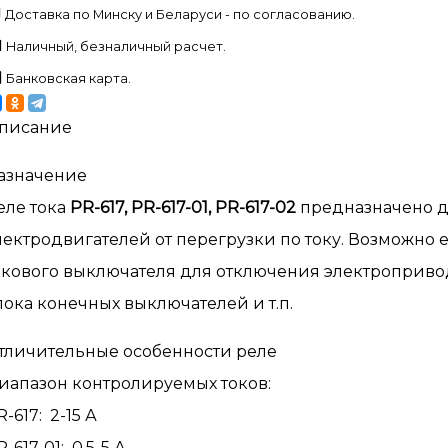
Доставка по Минску и Беларуси - по согласованию.
Наличный, безналичный расчет.
Банковская карта.
писание
азначение
еле тока
PR-617, PR-617-01, PR-617-02
предназначено д
лектродвигателей от перегрузки по току. Возможно 
окового выключателя для отключения электроприво
лока конечных выключателей и т.п.
тличительные особенности реле
иапазон контролируемых токов:
R-617: 2-15 А
-617-01: 0,5-5 А