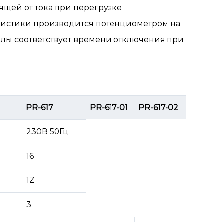
щей от тока при перегрузке
еристики производится потенциометром на
алы соответствует времени отключения при
PR-617
PR-617-01
PR-617-02
230В 50Гц
16
1Z
3