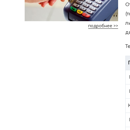
О
(
л
подробнее >>
д
Т