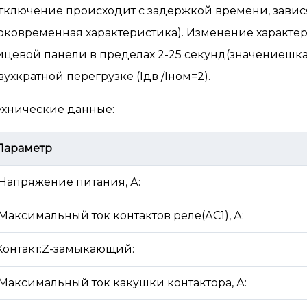
тключение происходит с задержкой времени, завися
токовременная характеристика). Изменение характ
ицевой панели в пределах 2-25 секунд(значениешк
вухкратной перегрузке (Iдв /Iном=2).
ехнические данные:
Параметр
Напряжение питания, А:
Максимальный ток контактов реле(АС1), А:
Контакт:Z-замыкающий:
Максимальный ток какушки контактора, А: