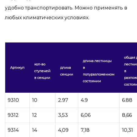
удобно транспортировать. Можно применять в
любых климатических условиях.
общая 
длина лестницы
кол-во
лестни
Артикул
длина
в
ступеней
в
секции
полуразложенном
в секции
разлож
состоянии
состоя
9310
10
2.97
4.9
6.88
9312
12
3,53
6,06
8,66
9314
14
4,09
7,18
10,31