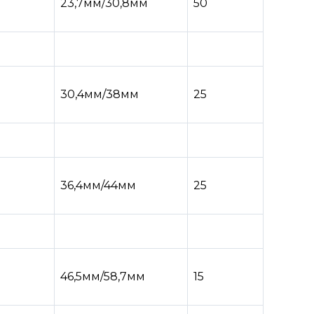
23,7мм/30,8мм
50
30,4мм/38мм
25
36,4мм/44мм
25
46,5мм/58,7мм
15