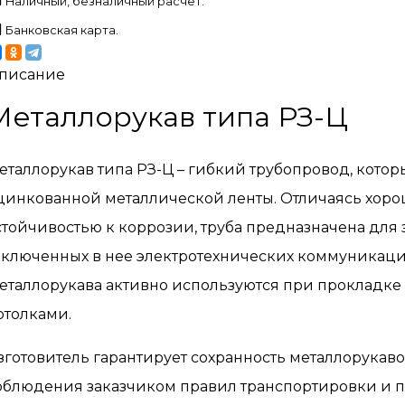
Наличный, безналичный расчет.
Банковская карта.
писание
Металлорукав типа РЗ-Ц
еталлорукав типа РЗ-Ц – гибкий трубопровод, кото
цинкованной металлической ленты. Отличаясь хор
стойчивостью к коррозии, труба предназначена дл
аключенных в нее электротехнических коммуникаций 
еталлорукава активно используются при прокладке 
отолками.
зготовитель гарантирует сохранность металлорукав
облюдения заказчиком правил транспортировки и 