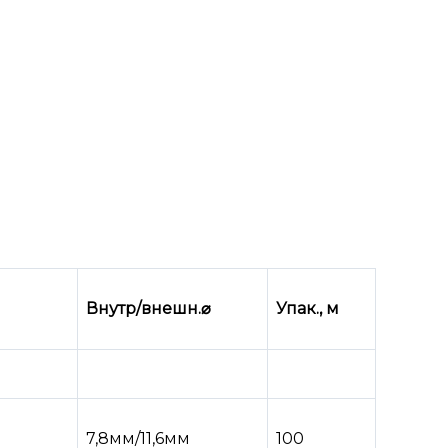
Внутр/внешн.
⌀
Упак., м
7,8мм/11,6мм
100