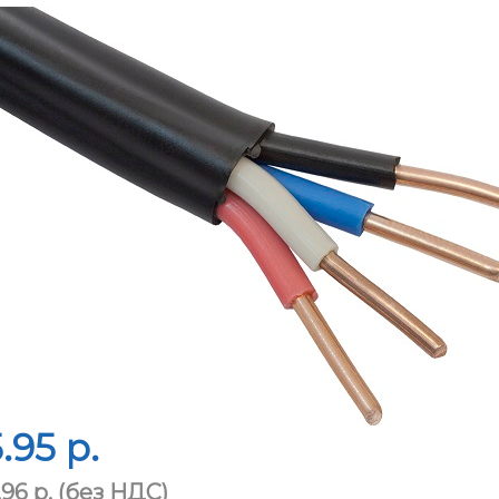
.95 p.
.96 p.
(без НДС)