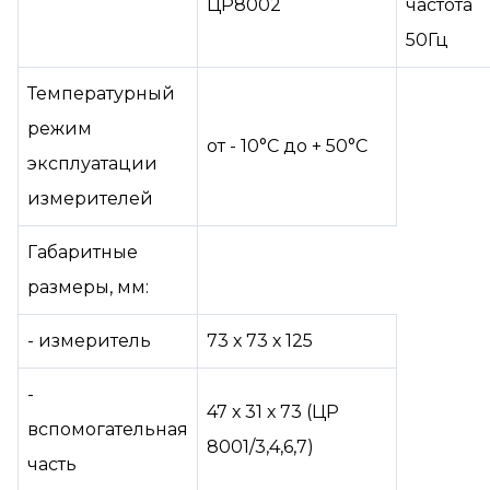
ЦР8002
частота
50Гц
Температурный
режим
от - 10°С до + 50°С
эксплуатации
измерителей
Габаритные
размеры, мм:
- измеритель
73 х 73 х 125
-
47 х 31 х 73 (ЦР
вспомогательная
8001/3,4,6,7)
часть