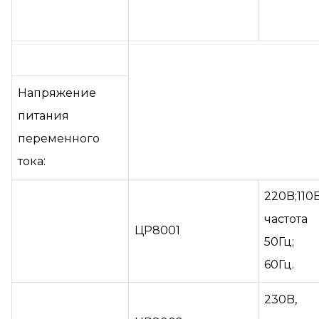
Напряжение
питания
переменного
тока:
220B;110B
частота
ЦР8001
50Гц;
60Гц.
230B,