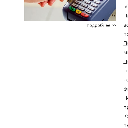
о
П
в
подробнее >>
п
П
м
П
-
-
ф
Н
п
К
п