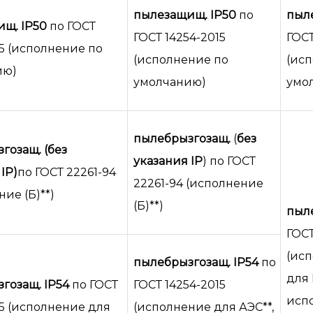
пылезащищ. IP50
по
пыл
ищ.
IP50
по ГОСТ
ГОСТ 14254-2015
ГОСТ
15 (исполнение по
(исполнение по
(ис
ию)
умолчанию)
умо
пылебрызгозащ.
(
без
гозащ.
(без
указания IP
) по ГОСТ
IP)
по ГОСТ 22261-94
22261-94 (исполнение
ие (Б)**)
(Б)**)
пыле
ГОСТ
(исп
пылебрызгозащ. IP54
по
для
гозащ.
IP54
по ГОСТ
ГОСТ 14254-2015
исп
15 (исполнение для
(исполнение для АЭС**,