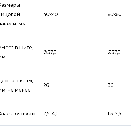
Размеры
лицевой
40х40
60х60
панели, мм
Вырез в щите,
Ø37,5
Ø57,5
мм
Длина шкалы,
26
36
мм, не менее
Класс точности
2,5; 4,0
1,5; 2,5