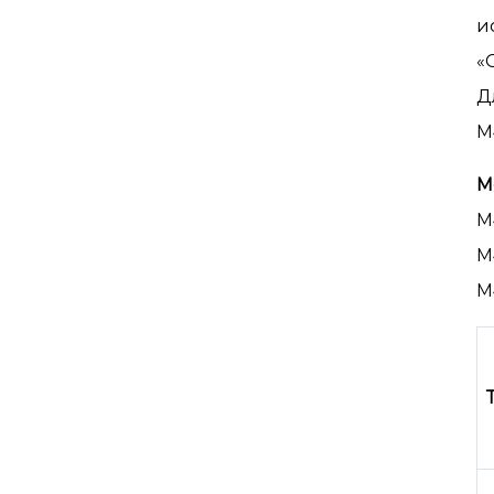
и
«
Д
М
М
М
М
М