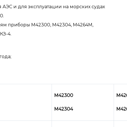
я АЭС и для эксплуатации на морских судах
0.
ням приборы М42300, М42304, М4264М,
КЗ-4.
года;
М42300
М42
М42304
М42