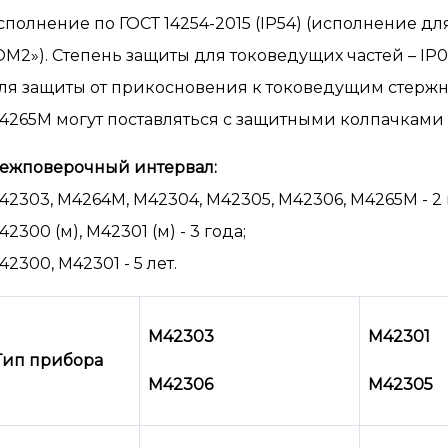
сполнение по ГОСТ 14254-2015 (IP54) (исполнение дл
ОМ2»). Степень защиты для токоведущих частей – IP0
ля защиты от прикосновения к токоведущим стерж
4265М могут поставляться с защитными колпачками 
ежповерочный интервал:
42303, М4264М, М42304, М42305, М42306, М4265М - 2 
42300 (м), М42301 (м) - 3 года;
42300, М42301 - 5 лет.
М42303
М42301
Тип прибора
М42306
М42305