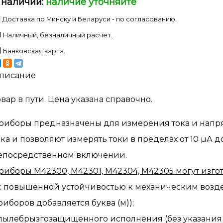
 наличии:
наличие уточняйте
Доставка по Минску и Беларуси - по согласованию.
Наличный, безналичный расчет.
Банковская карта.
писание
овар в пути. Цена указана справочно.
риборы предназначены для измерения тока и напря
ока и позволяют измерять токи в пределах от 10 µА д
епосредственном включении.
риборы М42300, М42301, М42304, М42305 могут изгот
 с повышенной устойчивостью к механическим возде
риборов добавляется буква (м));
 пылебрызгозащищенного исполнения (без указания IP