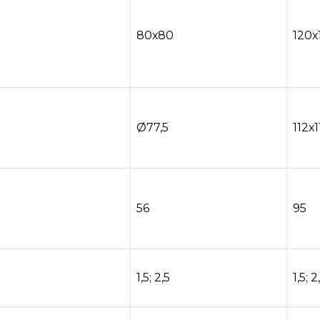
80х80
120х
Ø77,5
112х1
56
95
1,5; 2,5
1,5; 2