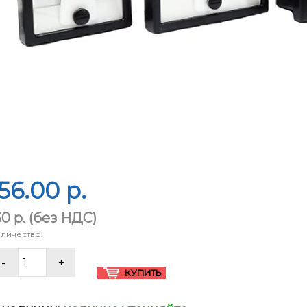
56.00 p.
30 p.
(без НДС)
личество: