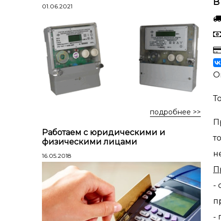
В
Лестницы профессиональные
01.06.2021
трехсекционные
Стремянки алюминиевые
Стремянки двухсторонние
алюминиевые
Стремянки стальные
О
Стремянки двухсторонние стальные
Т
подробнее >>
П
Работаем с юридическими и
т
физическими лицами
н
16.05.2018
П
-
п
-