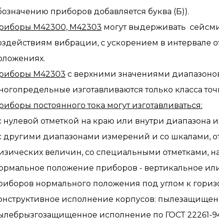
бозначению приборов добавляется буква (Б)).
риборы М42300, М42303
могут выдерживать сейсми
оздействиям вибрации, с ускорением в интервале от 1,3
оложениях.
риборы М42303
с верхними значениями диапазонов 
ногопредельные изготавливаются только класса точн
риборы постоянного тока могут изготавливаться:
 с нулевой отметкой на краю или внутри диапазона 
 с другими диапазонами измерений и со шкалами, 
изических величин, со специальными отметками, на
ормальное положение приборов - вертикальное или
риборов нормального положения под углом к горизо
онструктивное исполнение корпусов: пылезащищенн
ылебрызгозащищенное исполнение по ГОСТ 22261-94