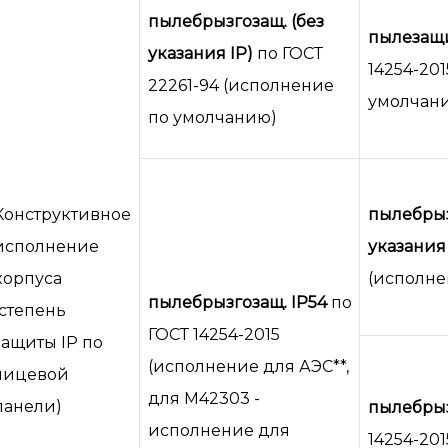
пылебрызгозащ. (без
пылезащ
указания IP)
по ГОСТ
14254-20
22261-94 (исполнение
умолчан
по умолчанию)
Конструктивное
пылебрыз
исполнение
указания 
корпуса
(исполнен
пылебрызгозащ. IP54
по
(степень
ГОСТ 14254-2015
защиты IP по
(исполнение для АЭС**,
лицевой
для М42303 -
панели)
пылебрыз
исполнение для
14254-20