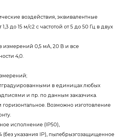
ческие воздействия, эквивалентные
 до 15 м/с2 с частотой от 5 до 50 Гц в двух
измерений 0,5 мА, 20 В и все
ости 4,0.
измерений;
отградуированными в единицах любых
дписями и пр. по данным заказчика.
 горизонтальное. Возможно изготовление
нту.
ое исполнение (IP50),
 (без указания IP), пылебрызгозащищенное