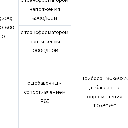
с трансформатором
напряжения
; 200;
6000/100В
0; 800;
с трансформатором
00
напряжения
10000/100В
Прибора - 80х80х7
с добавочным
добавочного
сопротивлением
сопротивления -
Р85
110х80х50