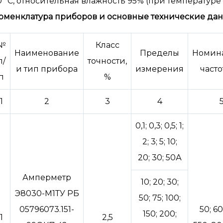
0 °С, относительная влажность 95% (при температуре
оменклатура приборов и основные технические да
№
Класс
Наименование
Пределы
Номин
п/
точности,
и тип прибора
измерения
часто
п
%
1
2
3
4
0,1; 0,3; 0,5; 1;
2; 3; 5; 10;
20; 30; 50А
Амперметр
10; 20; 30;
Э8030-М1ТУ РБ
50; 75; 100;
05796073.151-
50; 60
150; 200;
1
2,5