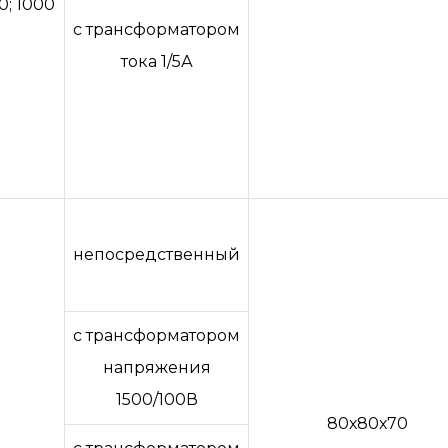
0; 1000
с трансформатором
тока 1/5А
непосредственный
с трансформатором
напряжения
1500/100В
80х80х70