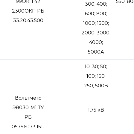
99ОКП 42
550; 80
300; 400;
2300ОКП РБ
600; 800;
33.20.43.500
1000; 1500;
2000; 3000;
4000;
5000А
10; 30; 50;
100; 150;
250; 500В
Вольтметр
Э8030-М1 ТУ
1,75 кВ
РБ
05796073.151-