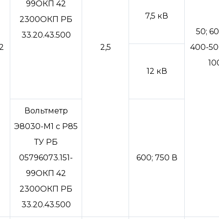
99ОКП 42
7,5 кВ
2300ОКП РБ
50; 60
33.20.43.500
2
2,5
400-50
10
12 кВ
Вольтметр
Э8030-М1 с Р85
ТУ РБ
05796073.151-
600; 750 В
99ОКП 42
2300ОКП РБ
33.20.43.500