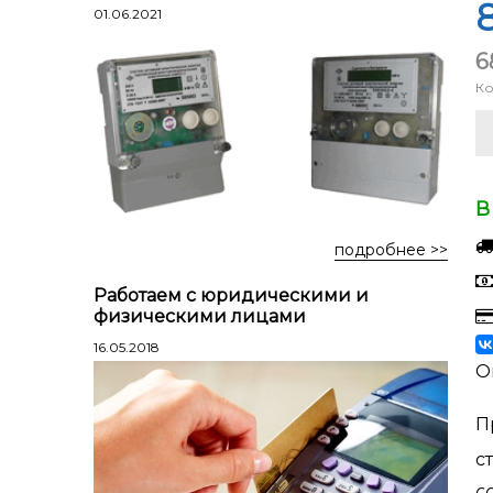
Лестницы профессиональные
8
01.06.2021
трехсекционные
6
Стремянки алюминиевые
Ко
Стремянки двухсторонние
алюминиевые
Стремянки стальные
Стремянки двухсторонние стальные
В
подробнее >>
Работаем с юридическими и
физическими лицами
16.05.2018
О
П
с