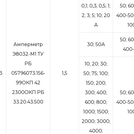
0,1; 0,3; 0,5; 1;
50; 60
2; 3; 5; 10; 20
400-50
А
10
50; 60
Амперметр
30; 50А
400
Э8032-М1 ТУ
РБ
10; 20; 30;
3
05796073.156-
1,5
50; 75; 100;
99ОКП 42
150; 200;
2300ОКП РБ
300; 400;
50; 60
33.20.43.500
600; 800;
400-50
1000; 1500;
10
2000; 3000;
4000;