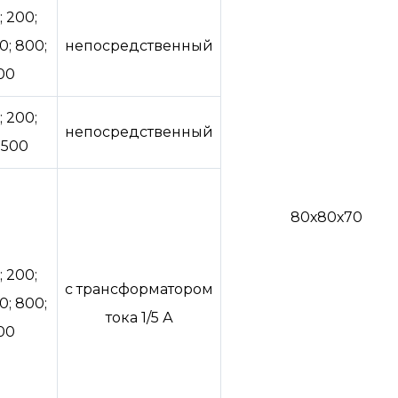
; 200;
0; 800;
непосредственный
00
; 200;
непосредственный
-500
80х80х70
; 200;
с трансформатором
0; 800;
тока 1/5 А
00