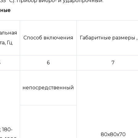
 35 °С). Прибор вибро- и ударопрочный.
нные
альная
Способ включения
Габаритные размеры ,
та, Гц
5
6
7
непосредственный
; 180-
80х80х70