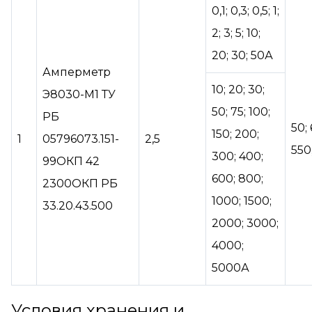
0,1; 0,3; 0,5; 1;
2; 3; 5; 10;
20; 30; 50А
Амперметр
10; 20; 30;
Э8030-М1 ТУ
50; 75; 100;
РБ
50; 
150; 200;
1
05796073.151-
2,5
550
300; 400;
99ОКП 42
600; 800;
2300ОКП РБ
1000; 1500;
33.20.43.500
2000; 3000;
4000;
5000А
Условия хранения и